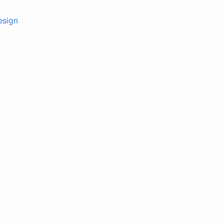
esign