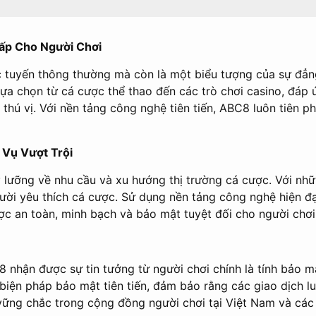
ấp Cho Người Chơi
tuyến thông thường mà còn là một biểu tượng của sự đẳng c
ựa chọn từ cá cược thể thao đến các trò chơi casino, đáp 
thú vị. Với nền tảng công nghệ tiên tiến, ABC8 luôn tiên p
 Vụ Vượt Trội
ưỡng về nhu cầu và xu hướng thị trường cá cược. Với nhữn
ười yêu thích cá cược. Sử dụng nền tảng công nghệ hiện đ
c an toàn, minh bạch và bảo mật tuyệt đối cho người chơi
u
nhận được sự tin tưởng từ người chơi chính là tính bảo mậ
biện pháp bảo mật tiên tiến, đảm bảo rằng các giao dịch l
vững chắc trong cộng đồng người chơi tại Việt Nam và các