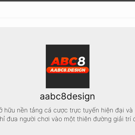
aabc8design
sở hữu nền tảng cá cược trực tuyến hiện đại v
ỉ đưa người chơi vào một thiên đường giải trí