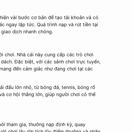
hiện vài bước cơ bản để tạo tài khoản và có
c ngay lập tức. Quá trình nạp và rút tiền tại
n giao dịch nhanh chóng.
 chơi. Nhà cái này cung cấp các trò chơi
 dách. Đặc biệt, với các sảnh chơi trực tuyến,
, mang đến cảm giác như đang chơi tại các
i đấu lớn nhỏ, từ bóng đá, tennis, bóng rổ
và cơ hội thắng lớn, giúp người chơi có thể
ới tham gia, thưởng nạp định kỳ, quay
ời chơi lâu dài tích lũy điểm thưởng và nhận