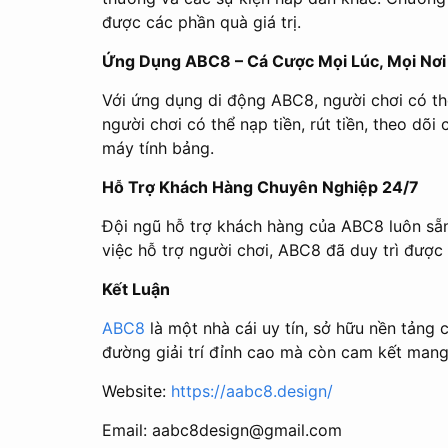
được các phần quà giá trị.
Ứng Dụng ABC8 – Cá Cược Mọi Lúc, Mọi Nơi
Với ứng dụng di động ABC8, người chơi có thể
người chơi có thể nạp tiền, rút tiền, theo dõ
máy tính bảng.
Hỗ Trợ Khách Hàng Chuyên Nghiệp 24/7
Đội ngũ hỗ trợ khách hàng của ABC8 luôn sẵn
việc hỗ trợ người chơi, ABC8 đã duy trì được
Kết Luận
ABC8
là một nhà cái uy tín, sở hữu nền tảng
đường giải trí đỉnh cao mà còn cam kết mang l
Website:
https://aabc8.design/
Email:
aabc8design@gmail.com