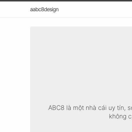
aabc8design
ABC8 là một nhà cái uy tín, 
không ch