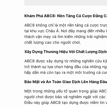
Khám Phá ABC8: Nền Tảng Cá Cược Đẳng C
ABC8 không chỉ là một nền tảng cá cược trực 
tại khu vực Châu Á. Nơi đây mang đến nhiều l
thách vận may và tìm kiếm những trải nghiệm 
chất lượng cao cho người chơi.
Xây Dựng Thương Hiệu Với Chất Lượng Dịch
ABC8 được xây dựng từ những nghiên cứu kỹ l
trở thành sự lựa chọn hàng đầu của những ng
hấp dẫn mà còn tạo ra một môi trường cá cượ
Bảo Mật và An Toàn Giao Dịch Lên Hàng Đầ
Một trong những yếu tố quan trọng giúp ABC8 
người chơi được bảo vệ nghiêm ngặt với các 
Điều này giúp ABC8 tạo dựng được niềm tin 