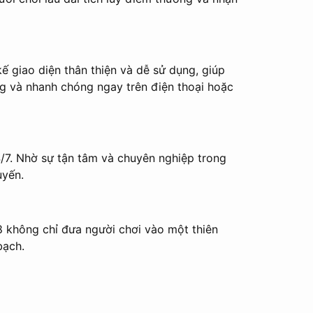
ế giao diện thân thiện và dễ sử dụng, giúp
àng và nhanh chóng ngay trên điện thoại hoặc
/7. Nhờ sự tận tâm và chuyên nghiệp trong
uyến.
8 không chỉ đưa người chơi vào một thiên
bạch.